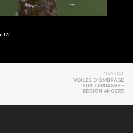
ns UV.
READ NEXT
VOILES D’OMBRAGE
SUR TERRASSE –
RÉGION ANGERS