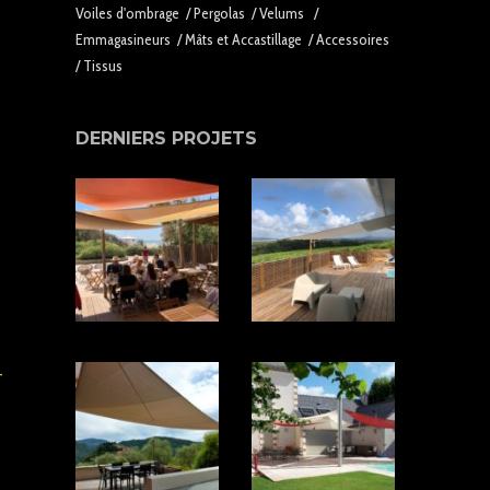
Voiles d'ombrage
/
Pergolas
/
Velums
/
Emmagasineurs
/
Mâts et Accastillage
/
Accessoires
/
Tissus
DERNIERS PROJETS
T